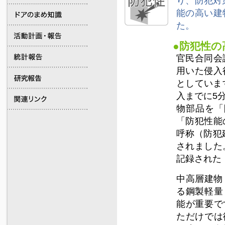
り、防犯対
能の高い建
た。
●防犯性の
官民合同会
用いた侵入
としていま
入までに5
物部品を「
「防犯性能
呼称（防犯
されました
記録された
中高層建物
る鋼製軽量
能が重要で
ただけでは